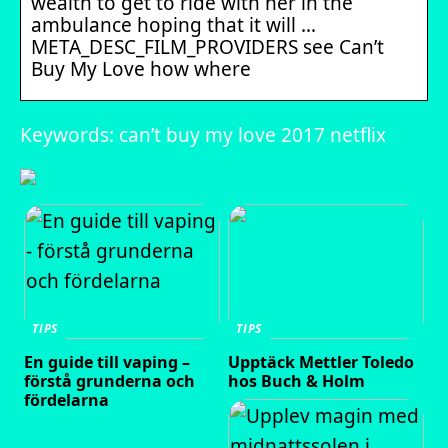
wealth to get to ride with her in the
ambulance hoping that it will …
META_DESC_FILM_PROVIDERS see Can’t
Buy My Love how where
Keywords: can’t buy my love 2017 netflix
TIPS
TIPS
En guide till vaping –
Upptäck Mettler Toledo
förstå grunderna och
hos Buch & Holm
fördelarna