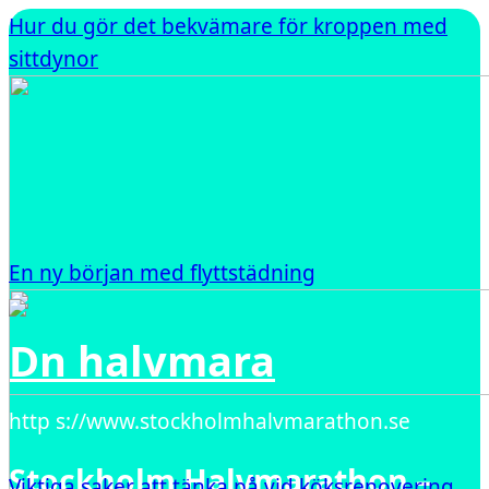
Hur du gör det bekvämare för kroppen med
sittdynor
En ny början med flyttstädning
Dn halvmara
http s://www.stockholmhalvmarathon.se
Stockholm Halvmarathon –
Viktiga saker att tänka på vid köksrenovering