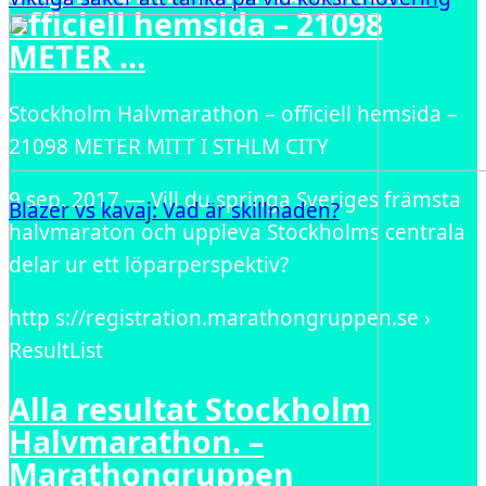
officiell hemsida – 21098
METER …
Stockholm Halvmarathon – officiell hemsida –
21098 METER MITT I STHLM CITY
9 sep. 2017 — Vill du springa Sveriges främsta
Blazer vs kavaj: Vad är skillnaden?
halvmaraton och uppleva Stockholms centrala
delar ur ett löparperspektiv?
http s://registration.marathongruppen.se ›
ResultList
Alla resultat Stockholm
Halvmarathon. –
Marathongruppen