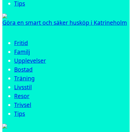
Tips
Göra en smart och säker husköp i Katrineholm
Fritid
Familj
Upplevelser
Bostad
Träning
Livsstil
Resor
Trivsel
Tips