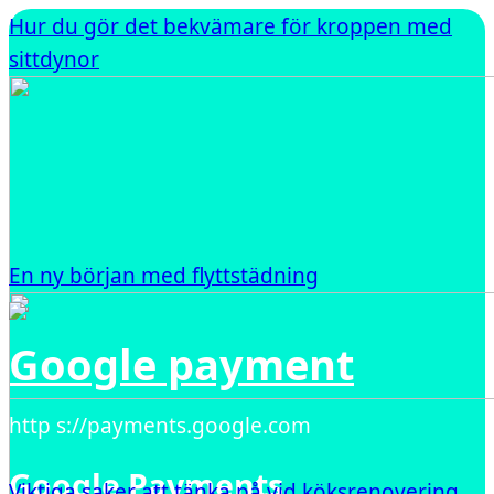
Hur du gör det bekvämare för kroppen med
sittdynor
En ny början med flyttstädning
Google payment
http s://payments.google.com
Google Payments
Viktiga saker att tänka på vid köksrenovering