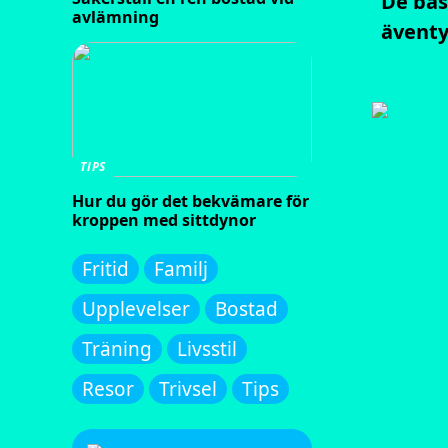
De bäs
avlämning
äventy
TIPS
Hur du gör det bekvämare för
kroppen med sittdynor
Fritid
Familj
Upplevelser
Bostad
Träning
Livsstil
Resor
Trivsel
Tips