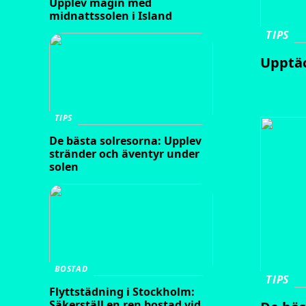
Upplev magin med
midnattssolen i Island
TIPS
Upptäc
TIPS
De bästa solresorna: Upplev
stränder och äventyr under
solen
BOSTAD
TIPS
Flyttstädning i Stockholm:
Säkerställ en ren bostad vid