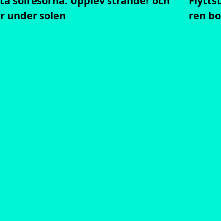
ta solresorna: Upplev stränder och
Flytts
r under solen
ren bo